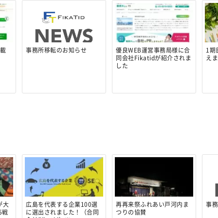
掲載
事務所移転のお知らせ
優良WEB運営事務局様に合
1期
同会社Fikatidが紹介されま
え
した
が大
広島を代表する企業100選
再再来祭ふれあい戸河内ま
事
5戦
に選出されました！（合同
つりの協賛