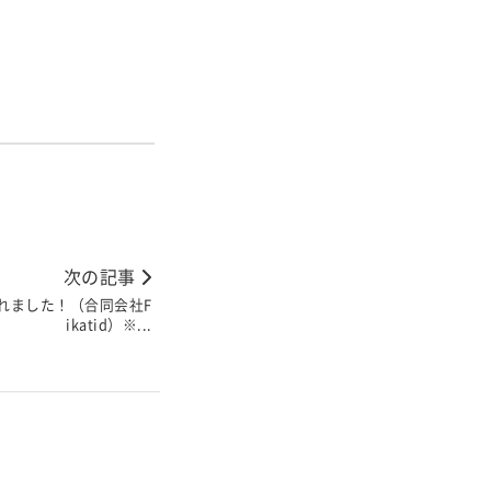
次の記事
れました！（合同会社F
ikatid）※...