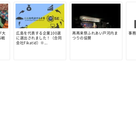
が大
広島を代表する企業100選
再再来祭ふれあい戸河内ま
事
5戦
に選出されました！（合同
つりの協賛
会社Fikatid）※...